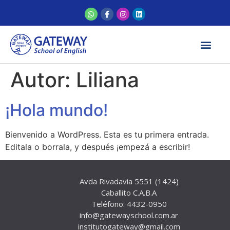
Autor:
Liliana
¡Hola mundo!
Bienvenido a WordPress. Esta es tu primera entrada.
Editala o borrala, y después ¡empezá a escribir!
Avda Rivadavia 5551 (1424)
Caballito C.A.B.A
Teléfono: 4432-0950
info@gatewayschool.com.ar
institutogateway@gmail.com